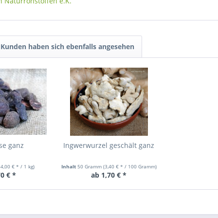
n Naturrohstoffen e.K.
Kunden haben sich ebenfalls angesehen
se ganz
Ingwerwurzel geschält ganz
54,00 € * / 1 kg)
Inhalt
50 Gramm
(3,40 € * / 100 Gramm)
0 € *
ab 1,70 € *