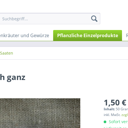
nkräuter und Gewürze
Pflanzliche Einzelprodukte
Saaten
h ganz
1,50 €
Inhalt:
50 Gra
inkl. MwSt.
zzg
Sofort ver