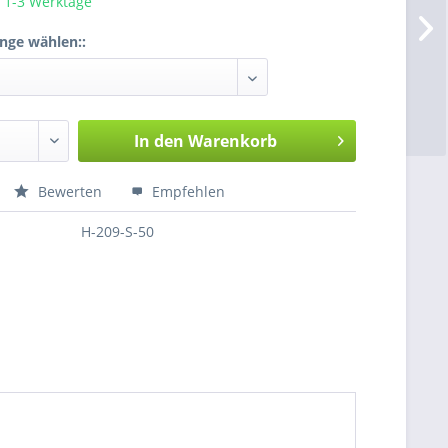
a. 1-3 Werktage
enge wählen::
In den
Warenkorb
Bewerten
Empfehlen
H-209-S-50