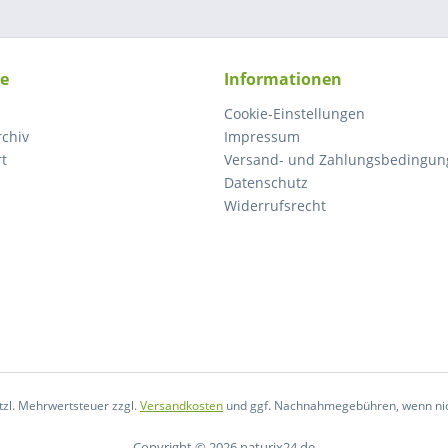
ce
Informationen
Cookie-Einstellungen
rchiv
Impressum
rt
Versand- und Zahlungsbedingun
Datenschutz
Widerrufsrecht
etzl. Mehrwertsteuer zzgl.
Versandkosten
und ggf. Nachnahmegebühren, wenn nic
Copyright © 2026 naturix24.de