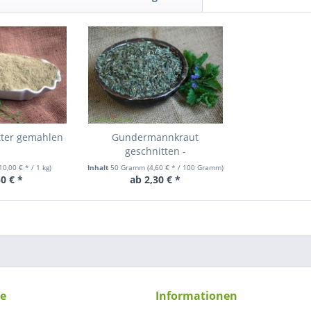
tter gemahlen
Gundermannkraut
geschnitten -
Gundelrebenkraut-
10,00 € * / 1 kg)
Inhalt
50 Gramm
(4,60 € * / 100 Gramm)
0 € *
ab 2,30 € *
ce
Informationen