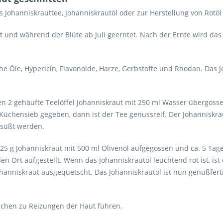
 Johanniskrauttee, Johanniskrautöl oder zur Herstellung von Rotöl
und während der Blüte ab Juli geerntet. Nach der Ernte wird das 
he Öle, Hypericin, Flavonoide, Harze, Gerbstoffe und Rhodan. Das J
den 2 gehäufte Teelöffel Johanniskraut mit 250 ml Wasser übergo
Küchensieb gegeben, dann ist der Tee genussreif. Der Johanniskra
esüßt werden.
 25 g Johanniskraut mit 500 ml Olivenöl aufgegossen und ca. 5 T
n Ort aufgestellt. Wenn das Johanniskrautöl leuchtend rot ist, ist
hanniskraut ausgequetscht. Das Johanniskrautöl ist nun genußfer
schen zu Reizungen der Haut führen.