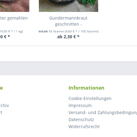
tter gemahlen
Gundermannkraut
geschnitten -
Gundelrebenkraut-
10,00 € * / 1 kg)
Inhalt
50 Gramm
(4,60 € * / 100 Gramm)
0 € *
ab 2,30 € *
ce
Informationen
Cookie-Einstellungen
rchiv
Impressum
rt
Versand- und Zahlungsbedingun
Datenschutz
Widerrufsrecht