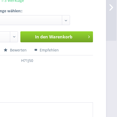
a. 1-3 Werktage
enge wählen::
In den
Warenkorb
Bewerten
Empfehlen
H71J50