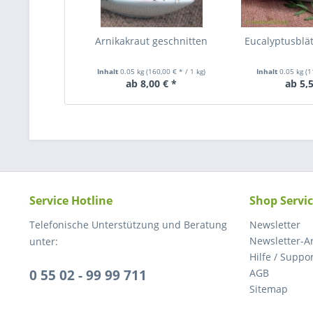
Arnikakraut geschnitten
Eucalyptusblä
Inhalt
0.05 kg
(160,00 € * / 1 kg)
Inhalt
0.05 kg
(1
ab 8,00 € *
ab 5,5
Service Hotline
Shop Servi
Telefonische Unterstützung und Beratung
Newsletter
Newsletter-A
unter:
Hilfe / Suppo
0 55 02 - 99 99 711
AGB
Sitemap