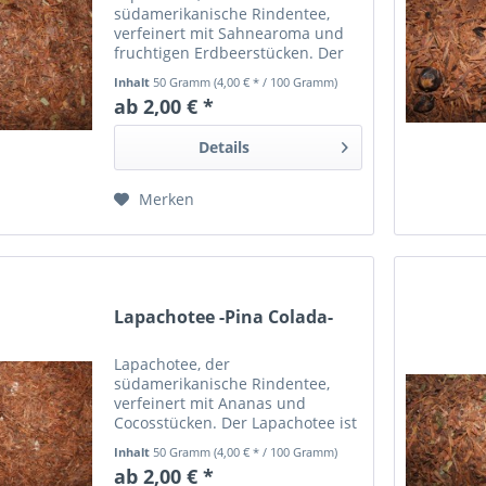
südamerikanische Rindentee,
verfeinert mit Sahnearoma und
fruchtigen Erdbeerstücken. Der
Lapachotee ist frei von
Inhalt
50 Gramm
(4,00 € * / 100 Gramm)
Schadstoffen und mindestens 24
ab 2,00 € *
Monate haltbar.
Details
Merken
Lapachotee -Pina Colada-
Lapachotee, der
südamerikanische Rindentee,
verfeinert mit Ananas und
Cocosstücken. Der Lapachotee ist
frei von Schadstoffen und
Inhalt
50 Gramm
(4,00 € * / 100 Gramm)
mindestens 24 Monate haltbar.
ab 2,00 € *