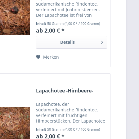
südamerikanische Rindentee,
verfeinert mit Joahnnisbeeren.
Der Lapachotee ist frei von
Schadstoffen und mindestens 24
Inhalt
50 Gramm
(4,00 € * / 100 Gramm)
Monate haltbar.
ab 2,00 € *
Details
Merken
Lapachotee -Himbeere-
Lapachotee, der
südamerikanische Rindentee,
verfeinert mit fruchtigen
Himbeerstücken. Der Lapachotee
ist frei von Schadstoffen und
Inhalt
50 Gramm
(4,00 € * / 100 Gramm)
mindestens 24 Monate haltbar.
ab 2,00 € *