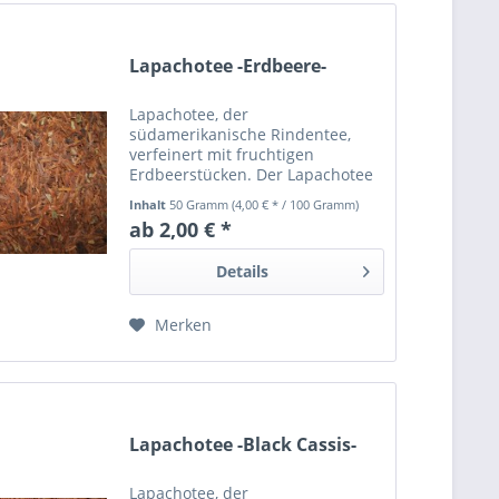
Lapachotee -Erdbeere-
Lapachotee, der
südamerikanische Rindentee,
verfeinert mit fruchtigen
Erdbeerstücken. Der Lapachotee
ist frei von Schadstoffen und
Inhalt
50 Gramm
(4,00 € * / 100 Gramm)
mindestens 24 Monate haltbar.
ab 2,00 € *
Details
Merken
Lapachotee -Black Cassis-
Lapachotee, der