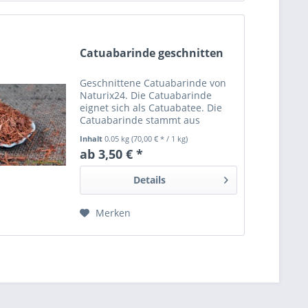
Catuabarinde geschnitten
Geschnittene Catuabarinde von
Naturix24. Die Catuabarinde
eignet sich als Catuabatee. Die
Catuabarinde stammt aus
kontrollierter Wildsammlung und
Inhalt
0.05 kg
(70,00 € * / 1 kg)
ist mindestens 24 Monate
ab 3,50 € *
haltbar. Die Catuabarinde ist
rückstandskontrolliert auf...
Details
Merken