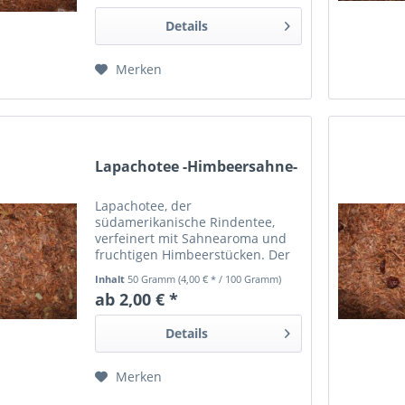
Details
Merken
Lapachotee -Himbeersahne-
Lapachotee, der
südamerikanische Rindentee,
verfeinert mit Sahnearoma und
fruchtigen Himbeerstücken. Der
Lapachotee ist frei von
Inhalt
50 Gramm
(4,00 € * / 100 Gramm)
Schadstoffen und mindestens 24
ab 2,00 € *
Monate haltbar.
Details
Merken