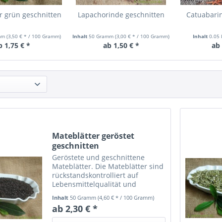
r grün geschnitten
Lapachorinde geschnitten
Catuabari
mm
(3,50 € * / 100 Gramm)
Inhalt
50 Gramm
(3,00 € * / 100 Gramm)
Inhalt
0.05
b 1,75 € *
ab 1,50 € *
ab 
Mateblätter geröstet
geschnitten
Geröstete und geschnittene
Mateblätter. Die Mateblätter sind
rückstandskontrolliert auf
Lebensmittelqualität und
mindestens 24 Monate haltbar ab
Inhalt
50 Gramm
(4,60 € * / 100 Gramm)
Auslieferdatum.
ab 2,30 € *