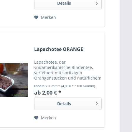
Details
Merken
Lapachotee ORANGE
Lapachotee, der
südamerikanische Rindentee,
verfeinert mit spritzigen
Orangenstücken und natürlichem
Orangenöl. Der Lapachotee ist
Inhalt
50 Gramm
(4,00 € * / 100 Gramm)
frei von Schadstoffen und
ab 2,00 € *
mindestens 24 Monate haltbar.
Details
Merken