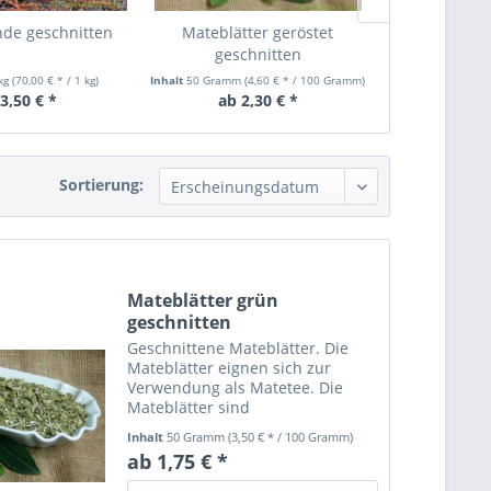
nde geschnitten
Mateblätter geröstet
Lapacho
geschnitten
 kg
(70,00 € * / 1 kg)
Inhalt
50 Gramm
(4,60 € * / 100 Gramm)
Inhalt
50 Gramm
(
3,50 € *
ab 2,30 € *
ab 2
Sortierung:
Mateblätter grün
geschnitten
Geschnittene Mateblätter. Die
Mateblätter eignen sich zur
Verwendung als Matetee. Die
Mateblätter sind
rückstandskontrolliert auf
Inhalt
50 Gramm
(3,50 € * / 100 Gramm)
Lebensmittelqualität und
ab 1,75 € *
mindestens 24 Monate haltbar ab
Auslieferdatum.