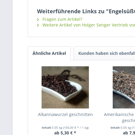
Weiterführende Links zu "Engelsü
Fragen zum Artikel?
Weitere Artikel von Holger Senger Vertrieb vo
Ähnliche Artikel
Kunden haben sich ebenfal
Alkannawurzel geschnitten
Amerikanische
geschn
Inhalt
0.05 kg
(106,00 € * / 1 kg)
Inhalt
0.05 kg
(1
ab 5,30 € *
ab 7,9