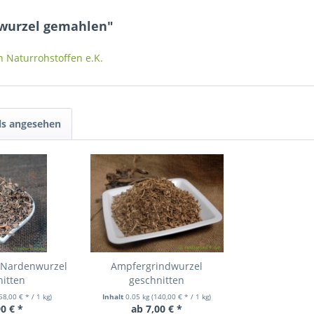
ßwurzel gemahlen"
n Naturrohstoffen e.K.
ls angesehen
 Nardenwurzel
Ampfergrindwurzel
itten
geschnitten
58,00 € * / 1 kg)
Inhalt
0.05 kg
(140,00 € * / 1 kg)
0 € *
ab 7,00 € *