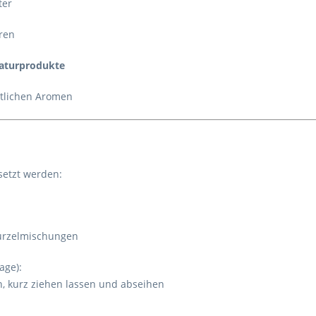
ter
ren
Naturprodukte
stlichen Aromen
setzt werden:
Wurzelmischungen
age):
, kurz ziehen lassen und abseihen